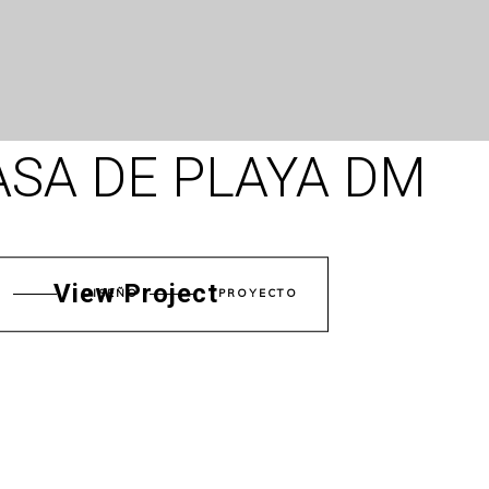
ASA DE PLAYA DM
View Project
N
DISEÑO
PROYECTO